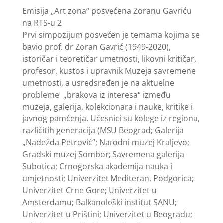
Emisija „Art zona“ posvećena Zoranu Gavriću
na RTS-u 2
Prvi simpozijum posvećen je temama kojima se
bavio prof. dr Zoran Gavrić (1949-2020),
istoričar i teoretičar umetnosti, likovni kritičar,
profesor, kustos i upravnik Muzeja savremene
umetnosti, a usredsređen je na aktuelne
probleme „brakova iz interesa“ između
muzeja, galerija, kolekcionara i nauke, kritike i
javnog pamćenja. Učesnici su kolege iz regiona,
različitih generacija (MSU Beograd; Galerija
„Nadežda Petrović“; Narodni muzej Kraljevo;
Gradski muzej Sombor; Savremena galerija
Subotica; Crnogorska akademija nauka i
umjetnosti; Univerzitet Mediteran, Podgorica;
Univerzitet Crne Gore; Univerzitet u
Amsterdamu; Balkanološki institut SANU;
Univerzitet u Prištini; Univerzitet u Beogradu;