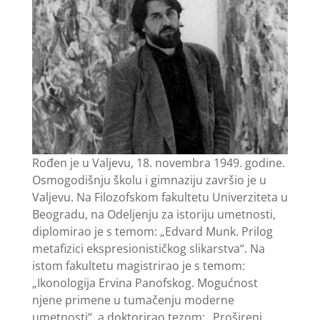
Rođen je u Valjevu, 18. novembra 1949. godine.
Osmogodišnju školu i gimnaziju završio je u
Valjevu. Na Filozofskom fakultetu Univerziteta u
Beogradu, na Odeljenju za istoriju umetnosti,
diplomirao je s temom: „Edvard Munk. Prilog
metafizici ekspresionističkog slikarstva“. Na
istom fakultetu magistrirao je s temom:
„Ikonologija Ervina Panofskog. Mogućnost
njene primene u tumačenju moderne
umetnosti“, a doktorirao tezom: „Prošireni