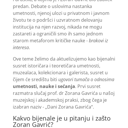
predan. Debate o uslovima nastanka
umetnosti, njenoj ulozi u privatnom i javnom
životu te o podršci i uzvratnom delovanju
institucija na njen razvoj, nikada ne mogu
zastareti a ograničili smo ih samo jednom
starom metaforom kritičke nauke -
brakovi iz
interesa
.
Ove teme želimo da aktuelizujemo kao bijenalni
susret istoričara i teoretičara umetnosti,
muzealaca, kolekcionara i galerista, susret u
čijem će središtu biti
ugovori tumača o odnosima
umetnosti, nauke i sećanja
. Prvi susret
razmatra slučaj prof. dr Zorana Gavrića u našoj
muzejskoj i akademskoj praksi, zbog čega je
izabran naziv - „Dani Zorana Gavrića“.
Kakvo bijenale je u pitanju i zašto
Zoran Gavrić?