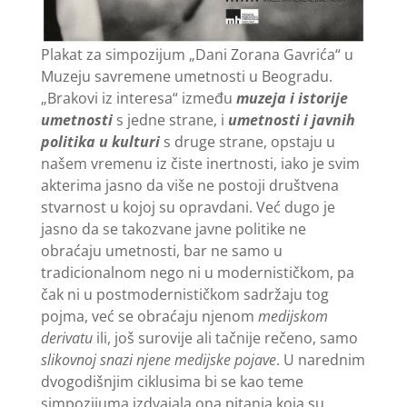
Plakat za simpozijum „Dani Zorana Gavrića“ u
Muzeju savremene umetnosti u Beogradu.
„Brakovi iz interesa“ između
muzeja i istorije
umetnosti
s jedne strane, i
umetnosti i javnih
politika u kulturi
s druge strane, opstaju u
našem vremenu iz čiste inertnosti, iako je svim
akterima jasno da više ne postoji društvena
stvarnost u kojoj su opravdani. Već dugo je
jasno da se takozvane javne politike ne
obraćaju umetnosti, bar ne samo u
tradicionalnom nego ni u modernističkom, pa
čak ni u postmodernističkom sadržaju tog
pojma, već se obraćaju njenom
medijskom
derivatu
ili, još surovije ali tačnije rečeno, samo
slikovnoj snazi njene medijske pojave
. U narednim
dvogodišnjim ciklusima bi se kao teme
simpozijuma izdvajala ona pitanja koja su