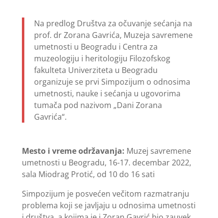
Na predlog Društva za očuvanje sećanja na
prof. dr Zorana Gavrića, Muzeja savremene
umetnosti u Beogradu i Centra za
muzeologiju i heritologiju Filozofskog
fakulteta Univerziteta u Beogradu
organizuje se prvi Simpozijum o odnosima
umetnosti, nauke i sećanja u ugovorima
tumača pod nazivom „Dani Zorana
Gavrića“.
Mesto i vreme održavanja:
Muzej savremene
umetnosti u Beogradu, 16-17. decembar 2022,
sala Miodrag Protić, od 10 do 16 sati
Simpozijum je posvećen večitom razmatranju
problema koji se javljaju u odnosima umetnosti
i društva, a kojima je i Zoran Gavrić bio zauvek